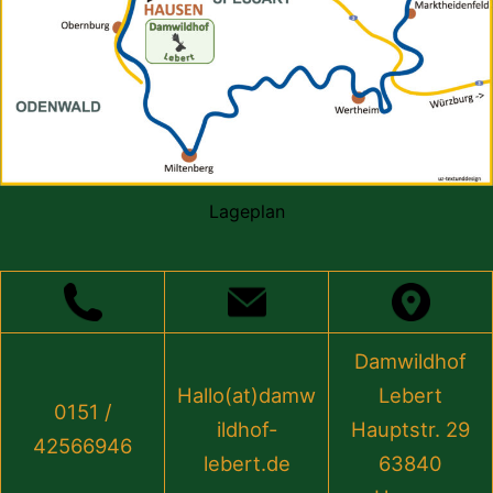
Lageplan
Damwildhof
Hallo(at)damw
Lebert
0151 /
ildhof-
Hauptstr. 29
42566946
lebert.de
63840